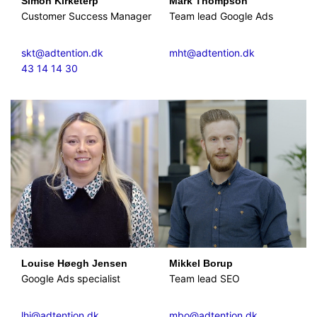
Simon Kirketerp
Mark Thompson
Customer Success Manager
Team lead Google Ads
skt@adtention.dk
mht@adtention.dk
43 14 14 30
Louise Høegh Jensen
Mikkel Borup
Google Ads specialist
Team lead SEO
lhj@adtention.dk
mbo@adtention.dk