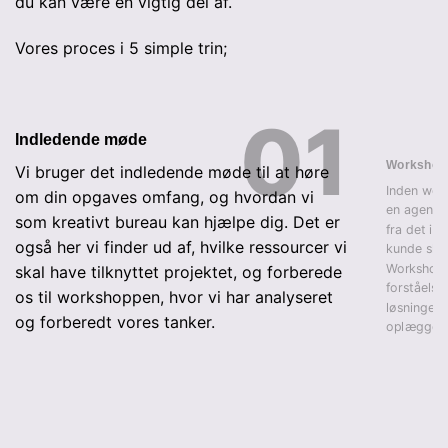
du kan være en vigtig del af.
Vores proces i 5 simple trin;
Indledende møde
Workshop
Vi bruger det indledende møde til at høre
Inden work
om din opgaves omfang, og hvordan vi
en agenda
som kreativt bureau kan hjælpe dig. Det er
fra det i
også her vi finder ud af, hvilke ressourcer vi
kunde skal
Workshoppe
skal have tilknyttet projektet, og forberede
forståelse
os til workshoppen, hvor vi har analyseret
løsninger 
og forberedt vores tanker.
oplægget.