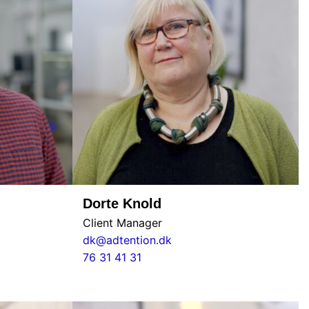
Dorte Knold
Client Manager
dk@adtention.dk
76 31 41 31