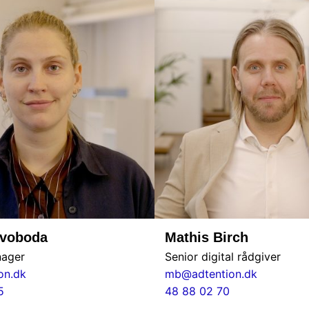
Svoboda
Mathis Birch
nager
Senior digital rådgiver
on.dk
mb@adtention.dk
5
48 88 02 70