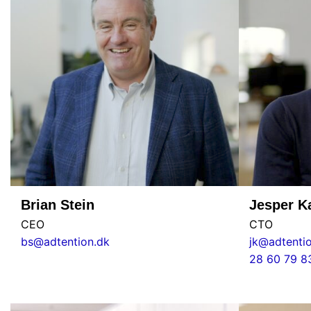
Brian Stein
Jesper K
CEO
CTO
bs@adtention.dk
jk@adtenti
28 60 79 8