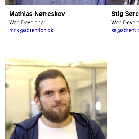
Mathias Nørreskov
Stig Sør
Web Developer
Web Develo
mnk@adtention.dk
ss@adtenti