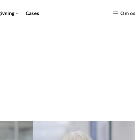
givning
Cases
Om os