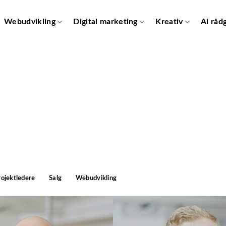
Webudvikling
Digital marketing
Kreativ
Ai råd
rojektledere
Salg
Webudvikling