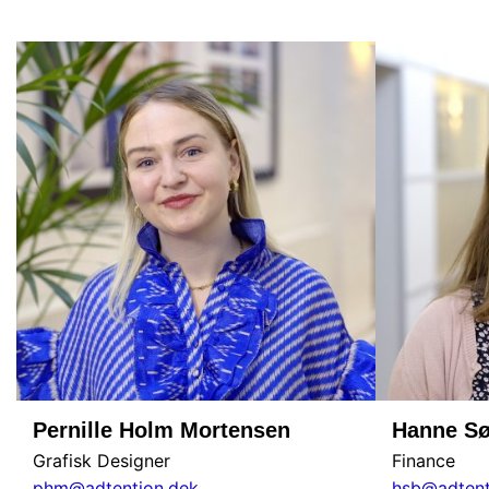
Pernille Holm Mortensen
Hanne Sø
Grafisk Designer
Finance
phm@adtention.dek
hsb@adtent