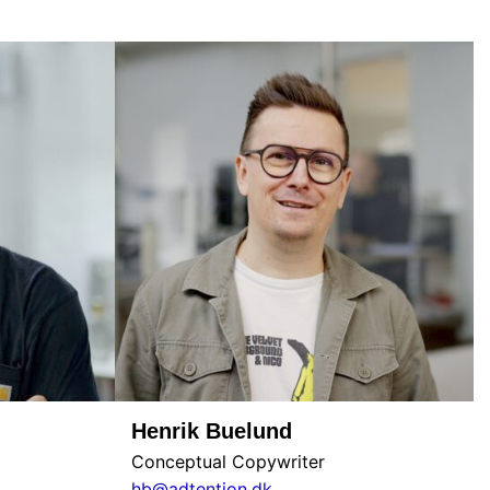
Henrik Buelund
Conceptual Copywriter
hb@adtention.dk