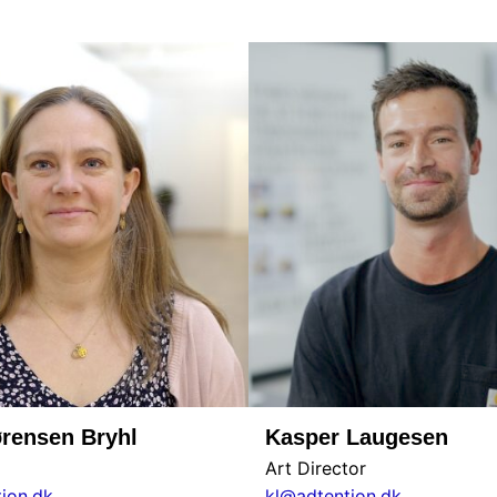
rensen Bryhl
Kasper Laugesen
Art Director
ion.dk
kl@adtention.dk