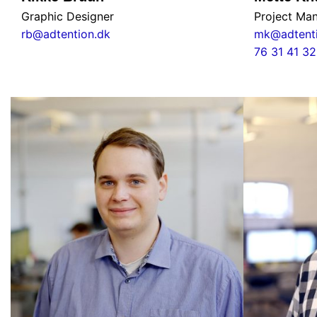
Graphic Designer
Project Ma
rb@adtention.dk
mk@adtenti
76 31 41 32