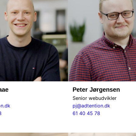
aae
Peter Jørgensen
Senior webudvikler
on.dk
pj@adtention.dk
3
61 40 45 78