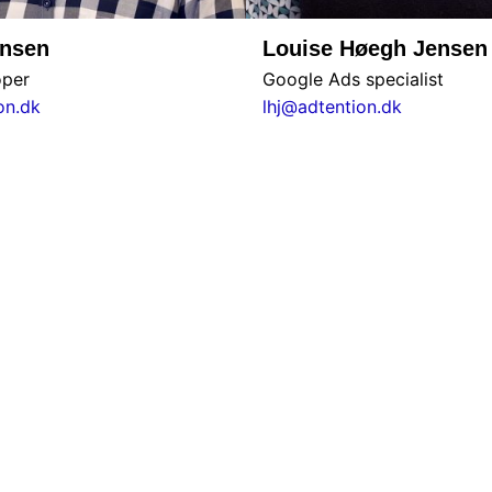
ensen
Louise Høegh Jensen
per
Google Ads specialist
on.dk
lhj@adtention.dk