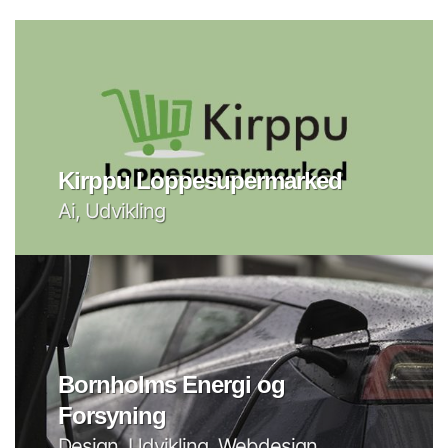
Kirppu Loppesupermarked
Ai, Udvikling
Bornholms Energi og
Forsyning
Design, Udvikling, Webdesign