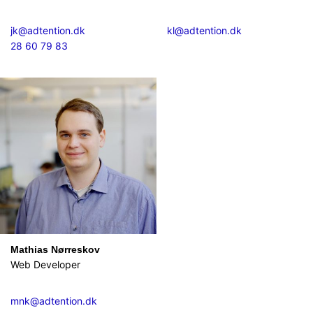
jk@adtention.dk
kl@adtention.dk
28 60 79 83
Mathias Nørreskov
Web Developer
mnk@adtention.dk