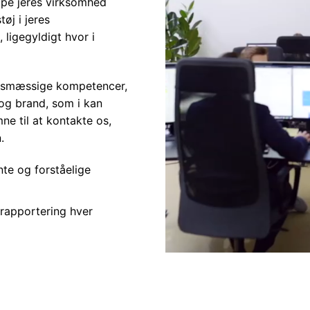
lpe jeres virksomhed
øj i jeres
ligegyldigt hvor i
ngsmæssige kompetencer,
 og brand, som i kan
ne til at kontakte os,
.
te og forståelige
rapportering hver