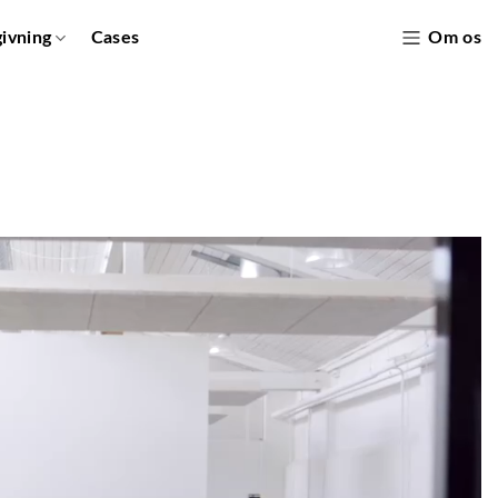
givning
Cases
Om os