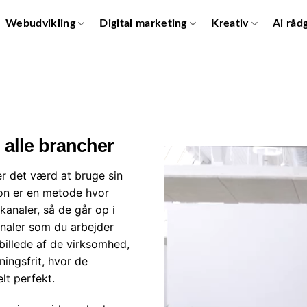
Webudvikling
Digital marketing
Kreativ
Ai råd
 alle brancher
r det værd at bruge sin
on er en metode hvor
kanaler, så de går op i
kanaler som du arbejder
 billede af de virksomhed,
ingsfrit, hvor de
elt perfekt.