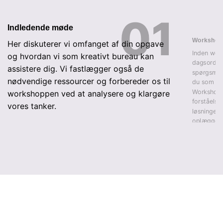
Indledende møde
Workshop
Her diskuterer vi omfanget af din opgave
Inden wor
og hvordan vi som kreativt bureau kan
dagsorden,
assistere dig. Vi fastlægger også de
spørgsmål
nødvendige ressourcer og forbereder os til
du som kun
Workshoppe
workshoppen ved at analysere og klargøre
forståelse
vores tanker.
løsninger, 
oplægget.