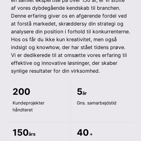
en samlet ekspertise på over 150 år, er vi stolte
af vores dybdegående kendskab til branchen.
Denne erfaring giver os en afgørende fordel ved
at forstå markedet, skræddersy din strategi og
analysere din position i forhold til konkurrenterne.
Hos os får du ikke kun kreativitet, men også
indsigt og knowhow, der har stået tidens prøve.
Vi er dedikerede til at omsætte vores erfaring til
effektive og innovative løsninger, der skaber
synlige resultater for din virksomhed.
200
5
år
Kundeprojekter
Gns. samarbejdstid
håndteret
150
40
års
+