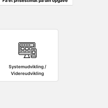
Få et prisestimat på din opgave
Systemudvikling /
Videreudvikling