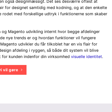
en også designmæssigt. Det ses desværre oftest at
air for designet samtidig med kodning, og at den enkelte
rodet med forskellige udtryk i funktionerne som skaber
n og Magento udvikling internt hvor begge afdelinger
de nye trends er og hvordan funktioner vil fungere
agento udvikler du får tilkoblet har en vis flair for
esign afdeling i ryggen, så både dit system vil blive
gt for kunden indenfor din virksomhed
visuelle identitet
.
 vil gøre