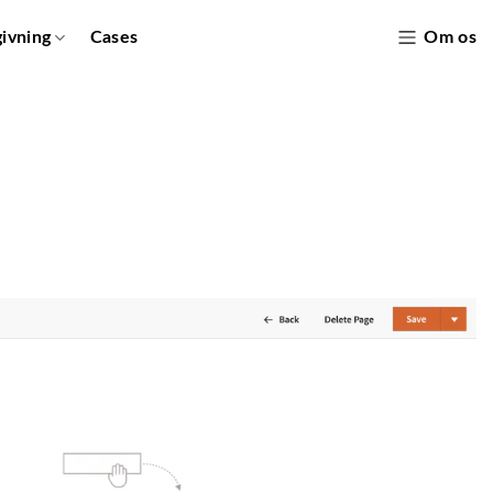
givning
Cases
Om os