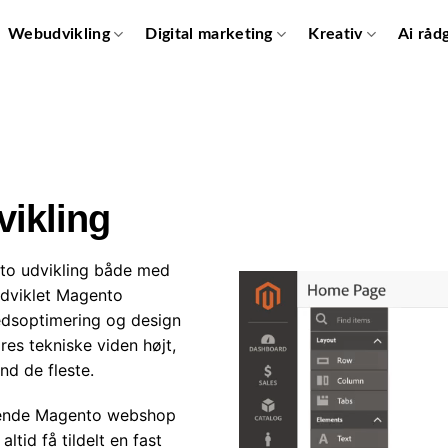
Webudvikling
Digital marketing
Kreativ
Ai råd
vikling
nto udvikling både med
udviklet Magento
hedsoptimering og design
res tekniske viden højt,
nd de fleste.
erende Magento webshop
 altid få tildelt en fast