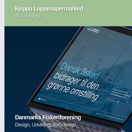
Kirppu Loppesupermarked
Ai, Udvikling
Danmarks Fiskeriforening
Design, Udvikling, Webdesign