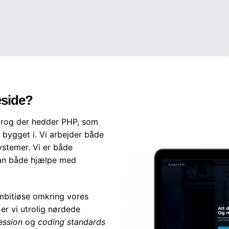
eside?
sprog der hedder PHP, som
 bygget i. Vi arbejder både
stemer. Vi er både
kan både hjælpe med
ambitiøse omkring vores
r vi utrolig nørdede
ession
og
coding standards