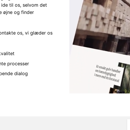
de til os, selvom det
e øjne og finder
ontakte os, vi glæder os
valitet
nte processer
øbende dialog