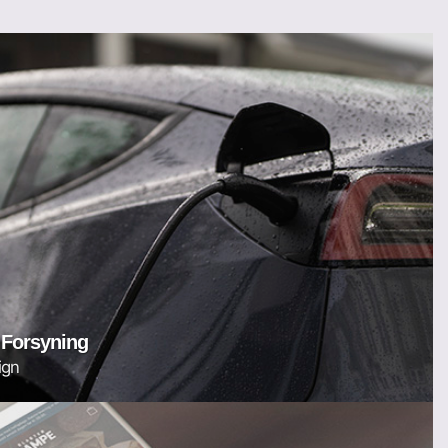
 Forsyning
ign