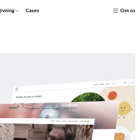
givning
Cases
Om os