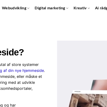
Webudvikling
Digital marketing
Kreativ
Ai råd
eside?
tal af store systemer
ng af din nye hjemmeside
.
emmeside, eller måske et
aring med at udvikle
rksomhedsportaler,
ng og har