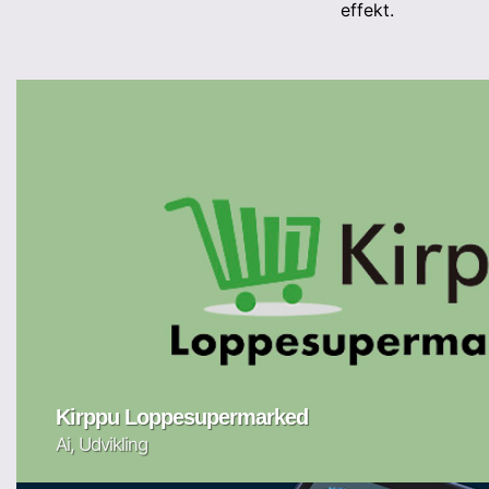
effekt.
Kirppu Loppesupermarked
Ai, Udvikling