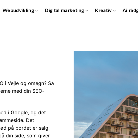
Webudvikling
Digital marketing
Kreativ
Ai råd
O i Vejle og omegn? Så
 gerne med din SEO-
hed i Google, og det
hjemmeside. Det
ød på bordet er salg.
på din side, som giver