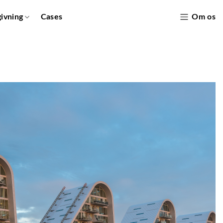
givning
Cases
Om os