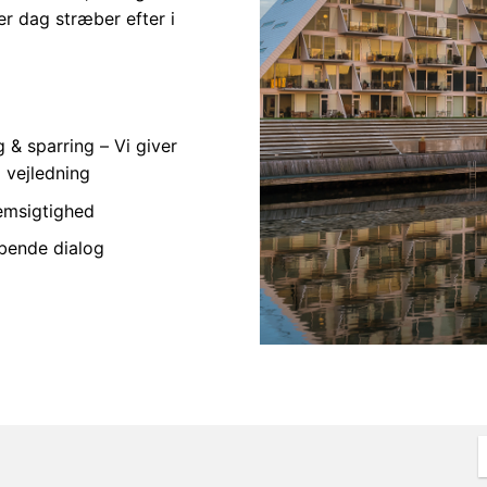
er dag stræber efter i
 & sparring – Vi giver
 vejledning
emsigtighed
øbende dialog